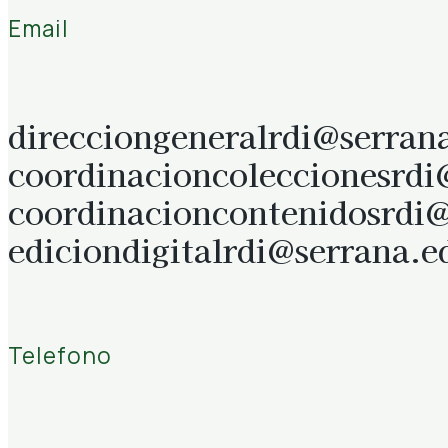
Email
direcciongeneralrdi@serran
coordinacioncoleccionesrdi
coordinacioncontenidosrdi
ediciondigitalrdi@serrana.e
Telefono