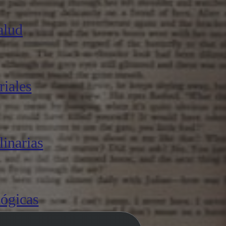
alud
iales
linarias
lógicas