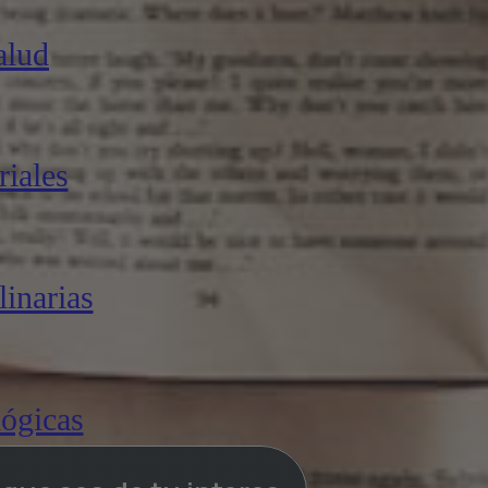
alud
iales
linarias
lógicas