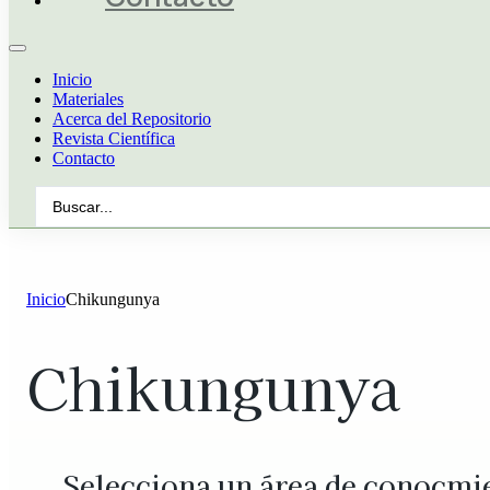
Inicio
Materiales
Acerca del Repositorio
Revista Científica
Contacto
Search
...
Inicio
Chikungunya
Chikungunya
Selecciona un área de conocmi