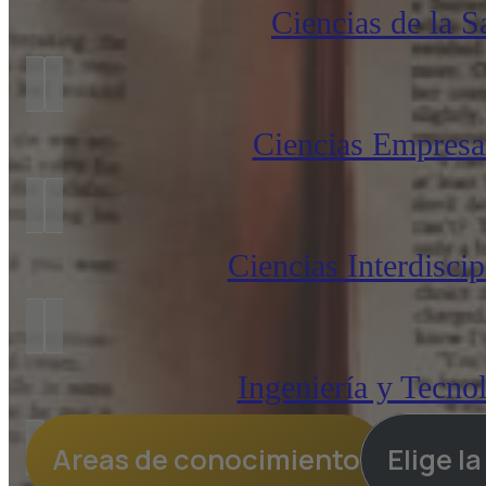
Ciencias de la S
Ciencias Empresar
Ciencias Interdiscip
Ingeniería y Tecno
Areas de conocimiento
Elige l