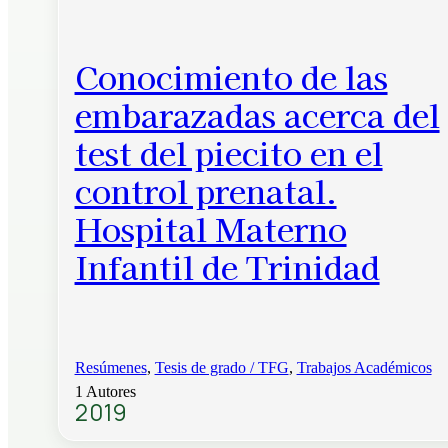
Conocimiento de las
embarazadas acerca del
test del piecito en el
control prenatal.
Hospital Materno
Infantil de Trinidad
Resúmenes
,
Tesis de grado / TFG
,
Trabajos Académicos
1 Autores
2019