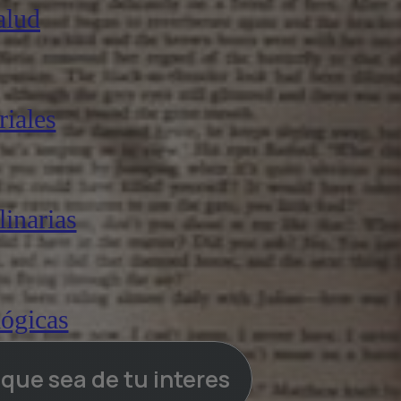
alud
iales
linarias
lógicas
a que sea de tu interes