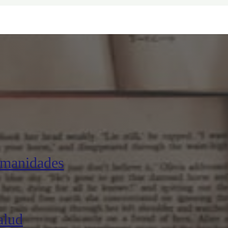
umanidades
alud