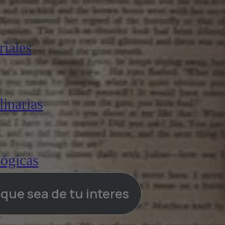
iales
linarias
lógicas
a que sea de tu interes