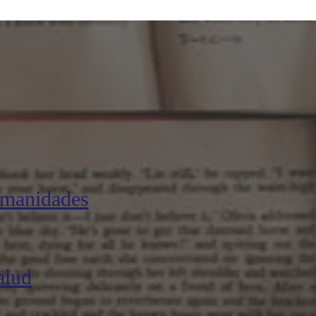
umanidades
alud