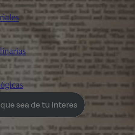
iales
linarias
lógicas
a que sea de tu interes